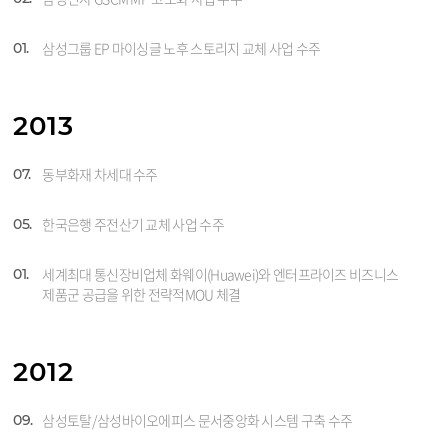
삼성그룹 EP 마이싱글 노후 스토리지 교체 사업 수주
01.
2013
동부화재 차세대 수주
07.
한국은행 주전산기 교체 사업 수주
05.
세계최대 통신장비업체 화웨이(Huawei)와 엔터프라이즈 비즈니스
01.
제품군 공급을 위한 전략적MOU 체결
2012
삼성토탈/삼성바이오에피스 문서중앙화 시스템 구축 수주
09.