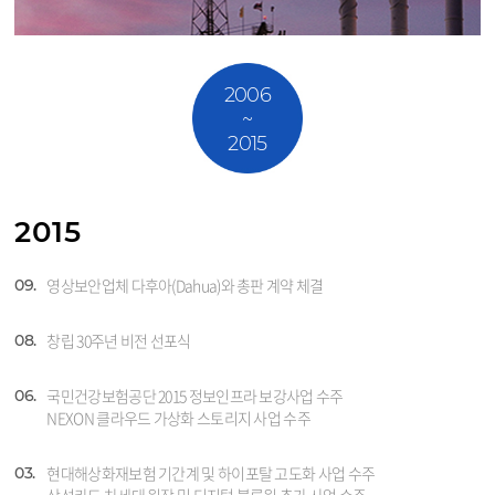
2006
~
2015
2015
영상보안업체 다후아(Dahua)와 총판 계약 체결
09.
창립 30주년 비전 선포식
08.
국민건강보험공단 2015 정보인프라 보강사업 수주
06.
NEXON 클라우드 가상화 스토리지 사업 수주
현대해상화재보험 기간계 및 하이포탈 고도화 사업 수주
03.