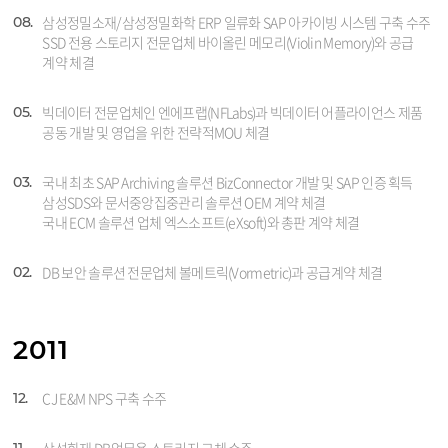
삼성정밀소재/삼성정밀화학 ERP 일류화 SAP 아카이빙 시스템 구축 수주
08.
SSD 전용 스토리지 전문업체 바이올린 메모리(Violin Memory)와 공급
계약 체결
빅데이터 전문업체인 엔에프랩(NFLabs)과 빅데이터 어플라이언스 제품
05.
공동 개발 및 영업을 위한 전략적MOU 체결
국내 최초 SAP Archiving 솔루션 BizConnector 개발 및 SAP 인증 획득
03.
삼성SDS와 문서중앙집중관리 솔루션 OEM 계약 체결
국내 ECM 솔루션 업체 엑스소프트(eXsoft)와 총판 계약 체결
DB 보안 솔루션 전문업체 볼메트릭(Vormetric)과 공급계약 체결
02.
2011
CJ E&M NPS 구축 수주
12.