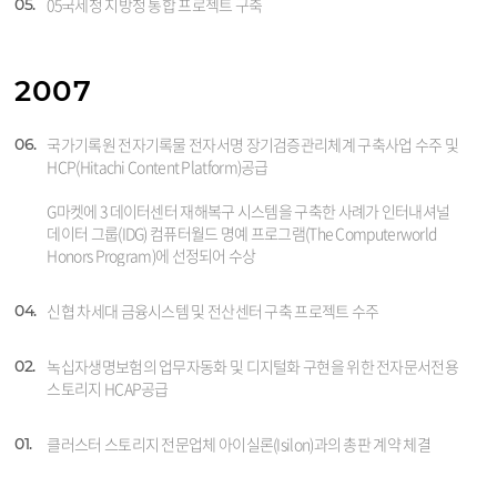
05국세청 지방청 통합 프로젝트 구축
05.
2007
국가기록원 전자기록물 전자서명 장기검증관리체계 구축사업 수주 및
06.
HCP(Hitachi Content Platform)공급
G마켓에 3 데이터센터 재해복구 시스템을 구축한 사례가 인터내셔널
데이터 그룹(IDG) 컴퓨터월드 명예 프로그램(The Computerworld
Honors Program)에 선정되어 수상
신협 차세대 금융시스템 및 전산센터 구축 프로젝트 수주
04.
녹십자생명보험의 업무자동화 및 디지털화 구현을 위한 전자문서전용
02.
스토리지 HCAP공급
클러스터 스토리지 전문업체 아이실론(Isilon)과의 총판 계약 체결
01.