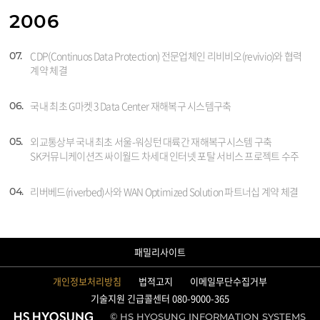
2006
CDP(Continuos Data Protection) 전문업체인 리비비오(revivio)와 협력
07.
계약 체결
국내 최초 G마켓 3 Data Center 재해복구 시스템구축
06.
외교통상부 국내 최초 서울-워싱턴 대륙간 재해복구시스템 구축
05.
SK커뮤니케이션즈 싸이월드 차세대 인터넷 포탈 서비스 프로젝트 수주
리버베드(riverbed)사와 WAN Optimized Solution 파트너십 계약 체결
04.
패밀리사이트
개인정보처리방침
법적고지
이메일무단수집거부
기술지원 긴급콜센터 080-9000-365
© HS HYOSUNG INFORMATION SYSTEMS