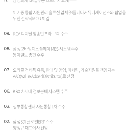
삼성화재 DB업무용 스토리지 교체 수주
11.
이기종 통합 자원관리 솔루션 업체 ㈜플레타커뮤니케이션즈와 협업을
위한 전략적MOU 체결
KCA 디지털 방송인프라 구축 수주
09.
삼성모바일디스플레이 MES 시스템 수주
08.
동아일보 종편 수주
오라클 전제품 유통, 판매 및 영업, 마케팅, 기술지원을 책임지는
07.
VAD(Value Added Distributor)로 선정
KRX 차세대 정보분배 시스템 수주
06.
정부통합센터 자원통합 1차 수주
03.
삼성SDI 글로벌ERP 수주
02.
양정규 대표이사 선임