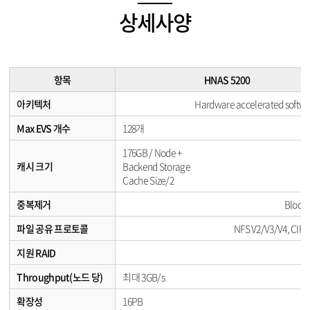
상세사양
항목
HNAS 5200
아키텍처
Hardware accelerated softwa
Max EVS 개수
128개
176GB / Node +
캐시 크기
Backend Storage
Cache Size/2
중복제거
Block
파일 공유 프로토콜
NFS V2/V3/V4, CIFS 
지원 RAID
Throughput(노드 당)
최대 3GB/s
확장성
16PB