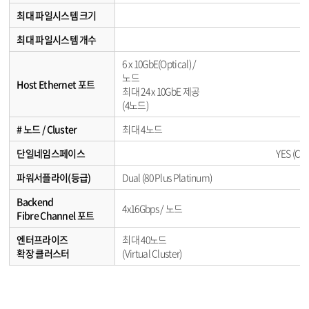
최대 파일시스템 크기
최대 파일시스템 개수
6 x 10GbE(Optical) /
노드
Host Ethernet 포트
최대 24 x 10GbE 제공
(4노드)
# 노드 / Cluster
최대 4노드
단일네임스페이스
YES (CN
파워서플라이(등급)
Dual (80 Plus Platinum)
Backend
4x16Gbps / 노드
Fibre Channel 포트
엔터프라이즈
최대 40노드
확장 클러스터
(Virtual Cluster)